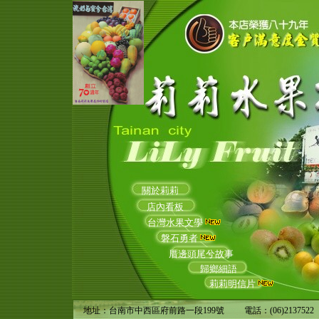
關於莉莉
店內看板
台灣水果文學
磐石勇者
厝邊頭尾兮故事
歸鄉細語
莉莉明信片
地址：台南市中西區府前路一段199號
電話：(06)2137522