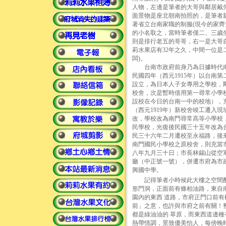
人物，左邊是筆者的大哥與鄰居戴
面景物是座北朝南拍照的，是筆者
著省立台南家職的制服(現今的家齊
的小名取之，當時筆者僅二、三歲
則是排行老五的哥哥，右一是大哥
莉水果店有32年之久，中間一位是
闆)。
台南市政府前身乃為日據時代南
民國四年（西元1915年）以台南
設立，為日本人子女專用之學校，
校舍，次是暫時借用第一尋常小學
設校在今日的台南一中的校地），
（西元1919年）新校舍竣工遷入
改，學校改為南門尋常高等小學校
民學校，光復後民國三十五年改為
民三十六年二月遷校至永福路，後
南門國民小學校之原校舍，則充當
八年九月三十日；市長林錫山從空
廳（中正號一號），併遷市府為市
興國中學。
記得筆者小時候此大樓之空間配
形門洞，正面前有條柏油路，東自
園內的東西 道路，市府正門口前
前」之意，也許與市府之前有關！
都是綠油油的 草原，而東西道邊
熱帶情調，景致優美怡人，每傍晚