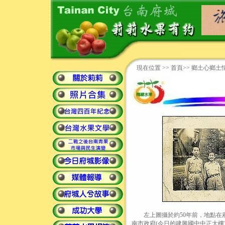
現在位置 >>
首頁
>>
鄉土心鄉土
左上圖攝於約50年前，地點在府
南市政府(今日的建興國中中正大樓