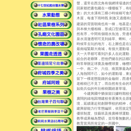
聲，還常在西北角有個網球場邊的
回家都把書包藏在一樓樓板下，有
會）的大水溝有三棵小時候稱可食
木屋，每逢下雨時既 刺激又過癮
建築的背面朝南也有一棟，地基是
與本棟大樓相稱，形成口型連環互
然有序，中間有個噴水魚池，旁邊
泉水清澈透明可見到綠草、蝌蚪、
時候常去玩的地方，右上圖也是在
最南端緊鄰大南城，有個大運動場
天一大早都可看到許多人在此運動
組合的老爺隊，想他們健在的話都
時常舉辦足球賽及橄欖球賽，橄欖
一中、南二中、六信、南英隊最為
人海熱鬧不己，如今的運動場，東
留下一棵老態龍鍾的金龜樹，西邊
老榕樹已不見了，而自然有生命的
如衛兵似的年壯榕樹圍繞著草場。
今建興國中猶保留曰據時期校舍
廣闊的綠地因增建校舍逐漸失去原
境，延續著起初創辦學校的精神，
建興卻能力行常態編班，依照規定
優班制度、技藝班及推廣棒球運動
教學成果極為豐碩，並培養無數的
教育當局所肯定的一所國中。