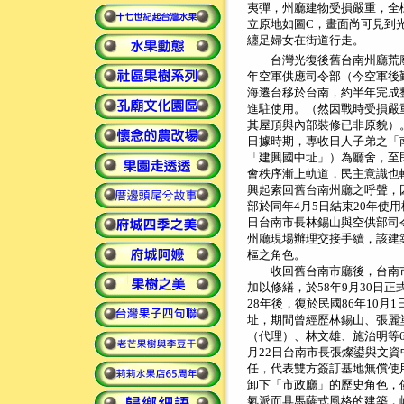
夷彈，州廳建物受損嚴重，全
立原地如圖C，畫面尚可見到
纏足婦女在街道行走。
台灣光復後舊台南州廳荒廢
年空軍供應司令部（今空軍後
海遷台移於台南，約半年完成
進駐使用。（然因戰時受損嚴
其屋頂與內部裝修已非原貌）
日據時期，專收日人子弟之「
「建興國中址」）為廳舍，至
會秩序漸上軌道，民主意識也
興起索回舊台南州廳之呼聲，
部於同年4月5日結束20年使用
日台南市長林錫山與空供部司
州廳現場辦理交接手續，該建
樞之角色。
收回舊台南市廳後，台南市政
加以修繕，於58年9月30日
28年後，復於民國86年10月
址，期間曾經歷林錫山、張麗
（代理）、林文雄、施治明等6
月22日台南市長張燦鍙與文
任，代表雙方簽訂基地無償使
卸下「市政廳」的歷史角色，
氣派而具馬薩式風格的建築，