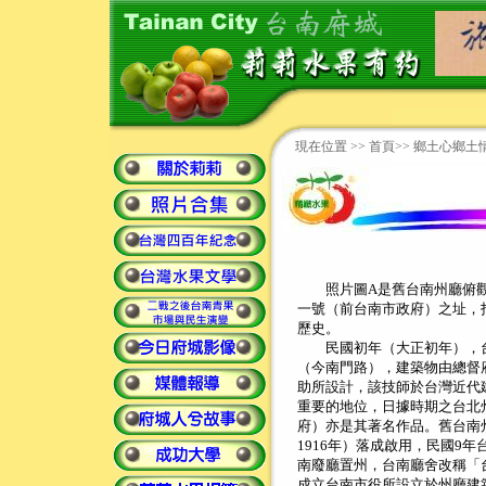
現在位置 >>
首頁
>>
鄉土心鄉土
照片圖A是舊台南州廳俯觀
一號（前台南市政府）之址，
歷史。
民國初年（大正初年），台
（今南門路），建築物由總督
助所設計，該技師於台灣近代
重要的地位，日據時期之台北
府）亦是其著名作品。舊台南
1916年）落成啟用，民國9
南廢廳置州，台南廳舍改稱「
成立台南市役所設立於州廳建