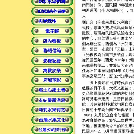
南門路）側。至民國19年遷
朝巡道署（今 永福國小），
大
圳組合（今嘉南農田水利會）
式樣，厚重的雙坡式馬薩屋頂
壯觀，展現殖民政府統治者之
的中心，非普通百姓可進出的
側為辦公室，西側為「州知事
室，延西一走廊則「天橋」上
（光復後為台南市參議會，現
從民國五年（西元1916年）
南廳長枝德二，並於日大正9
任為州知事至民國34年10月
事為宮尾五郎，歷任州知事共計
圖上得知在日據時代舊台南
數棵的椰子樹，大概光復後才
更凸顯鳳凰花與府城的密切關
路可見兩棟建築，是昔日留存
館，其建築材料據說均運自廣
日據初十年為台南官民俱樂部，
1908）九月設立台南幼稚園，
為教育博物館，於第二次世界
平地，後重建為今日的民生市
民國34年2、3月間遭盟軍飛