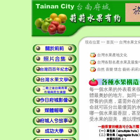
現在位置 >>
首頁
>>
台灣水果文
台灣水果產地文化
台灣各類名產水果及最集
自然 喜樂 懷念 藝術-莉
每一個水果的外表看來
體最奧妙的地方。如同
營養的供應，還需外在
命就可區分出最優質的
哪一個水果最香甜，甚
受水果的甜美，應以理